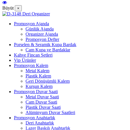
Büyüt
×
Promosyon Ajanda
Günlük Ajanda
Organizer Ajanda
Promosyon Defter
Porselen & Seramik Kupa Bardak
Cam Kupa ve Bardaklar
Kahve Fincan Setleri
Vip Ürünler
Promosyon Kalem
Metal Kalem
Plastik Kalem
Geri Dönüşümlü Kalem
Kurşun Kalem
Promosyon Duvar Saati
Metal Duvar Saati
Cam Duvar Saati
Plastik Duvar Saati
Alüminyum Duvar Saatleri
Promosyon Anahtarlık
Deri Anahtarlık
Lazer Baskılı Anahtarlık