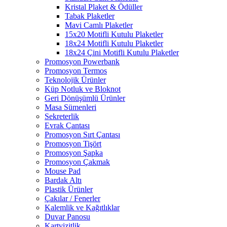
Kristal Plaket & Ödüller
Tabak Plaketler
Mavi Camlı Plaketler
15x20 Motifli Kutulu Plaketler
18x24 Motifli Kutulu Plaketler
18x24 Çini Motifli Kutulu Plaketler
Promosyon Powerbank
Promosyon Termos
Teknolojik Ürünler
Küp Notluk ve Bloknot
Geri Dönüşümlü Ürünler
Masa Sümenleri
Sekreterlik
Evrak Çantası
Promosyon Sırt Çantası
Promosyon Tişört
Promosyon Şapka
Promosyon Çakmak
Mouse Pad
Bardak Altı
Plastik Ürünler
Çakılar / Fenerler
Kalemlik ve Kağıtlıklar
Duvar Panosu
Kartvizitlik