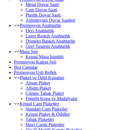
Metal Duvar Saati
Cam Duvar Saati
Plastik Duvar Saati
Alüminyum Duvar Saatleri
Promosyon Anahtarlık
Deri Anahtarlık
Lazer Baskılı Anahtarlık
Domeks Baskılı Anahtarlık
Özel Tasarım Anahtarlık
Masa Seti
Kristal Masa İsimliği
Promosyon Kalem Seti
Bez Çantalar
Promosyon Usb Bellek
Plaket ve Ödül Kupaları
Ahşap Plaket
Albüm Plaket
Gümüş Tabak Plaket
Figürlü Kupa ve Madalyalar
Kristal Cam Plaketler
Standart Cam Plaketler
Kristal Plaket & Ödüller
Tabak Plaketler
Mavi Camlı Plaketler
15x20 Motifli Kutulu Plaketler