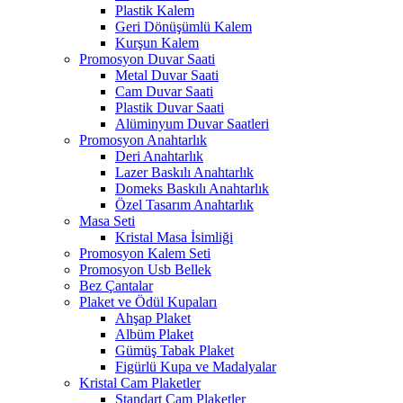
Plastik Kalem
Geri Dönüşümlü Kalem
Kurşun Kalem
Promosyon Duvar Saati
Metal Duvar Saati
Cam Duvar Saati
Plastik Duvar Saati
Alüminyum Duvar Saatleri
Promosyon Anahtarlık
Deri Anahtarlık
Lazer Baskılı Anahtarlık
Domeks Baskılı Anahtarlık
Özel Tasarım Anahtarlık
Masa Seti
Kristal Masa İsimliği
Promosyon Kalem Seti
Promosyon Usb Bellek
Bez Çantalar
Plaket ve Ödül Kupaları
Ahşap Plaket
Albüm Plaket
Gümüş Tabak Plaket
Figürlü Kupa ve Madalyalar
Kristal Cam Plaketler
Standart Cam Plaketler