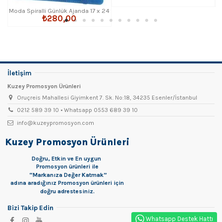
Moda Spiralli Günlük Ajanda 17 x 24
₺280,00
cm
İletişim
Kuzey Promosyon Ürünleri
Oruçreis Mahallesi Giyimkent 7. Sk. No:18, 34235 Esenler/İstanbul
0212 589 39 10 • Whatsapp 0553 689 39 10
info@kuzeypromosyon.com
Kuzey Promosyon Ürünleri
Doğru, Etkin ve En uygun
Promosyon
ürünleri ile
“Markanıza Değer Katmak”
adına aradığınız Promosyon ürünleri için
doğru adrestesiniz.
Bizi Takip Edin
Whatsapp Destek Hattı