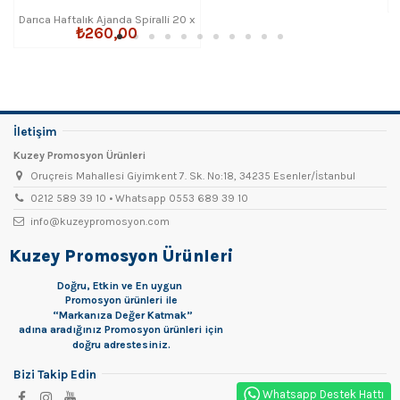
Darıca Haftalık Ajanda Spiralli 20 x
₺260,00
28 cm
İletişim
Kuzey Promosyon Ürünleri
Oruçreis Mahallesi Giyimkent 7. Sk. No:18, 34235 Esenler/İstanbul
0212 589 39 10 • Whatsapp 0553 689 39 10
info@kuzeypromosyon.com
Kuzey Promosyon Ürünleri
Doğru, Etkin ve En uygun
Promosyon
ürünleri ile
“Markanıza Değer Katmak”
adına aradığınız Promosyon ürünleri için
doğru adrestesiniz.
Bizi Takip Edin
Whatsapp Destek Hattı