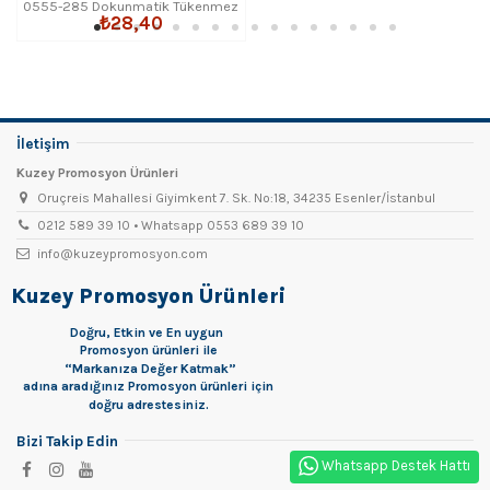
0555-285 Dokunmatik Tükenmez
₺28,40
Kalem
İletişim
Kuzey Promosyon Ürünleri
Oruçreis Mahallesi Giyimkent 7. Sk. No:18, 34235 Esenler/İstanbul
0212 589 39 10 • Whatsapp 0553 689 39 10
info@kuzeypromosyon.com
Kuzey Promosyon Ürünleri
Doğru, Etkin ve En uygun
Promosyon
ürünleri ile
“Markanıza Değer Katmak”
adına aradığınız Promosyon ürünleri için
doğru adrestesiniz.
Bizi Takip Edin
Whatsapp Destek Hattı