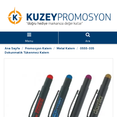
Menu
Ara
Ana Sayfa
Promosyon Kalem
Metal Kalem
0555-335
Dokunmatik Tükenmez Kalem