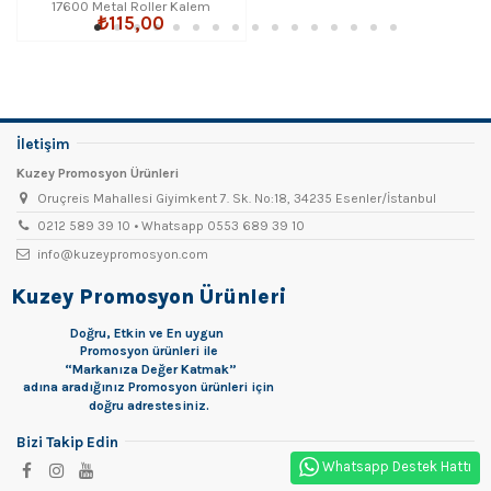
17600 Metal Roller Kalem
₺115,00
İletişim
Kuzey Promosyon Ürünleri
Oruçreis Mahallesi Giyimkent 7. Sk. No:18, 34235 Esenler/İstanbul
0212 589 39 10 • Whatsapp 0553 689 39 10
info@kuzeypromosyon.com
Kuzey Promosyon Ürünleri
Doğru, Etkin ve En uygun
Promosyon
ürünleri ile
“Markanıza Değer Katmak”
adına aradığınız Promosyon ürünleri için
doğru adrestesiniz.
Bizi Takip Edin
Whatsapp Destek Hattı