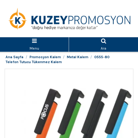
Menu
Ara
Ana Sayfa
Promosyon Kalem
Metal Kalem
0555-80
Telefon Tutucu Tükenmez Kalem