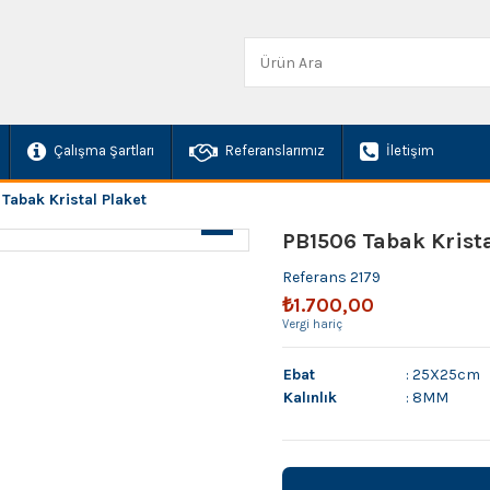
Çalışma Şartları
Referanslarımız
İletişim
Tabak Kristal Plaket
PB1506 Tabak Krista
Referans
2179
₺1.700,00
Vergi hariç
Ebat
: 25X25cm
Kalınlık
: 8MM