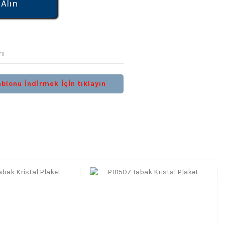
 Alın
rı
blonu İndİrmek İçİn tıklayın