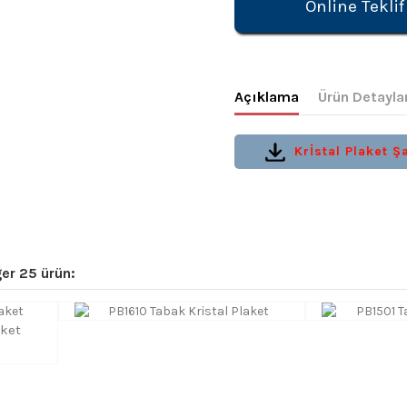
Online Teklif
Açıklama
Ürün Detayla
Krİstal Plaket Şa
er 25 ürün:
aket