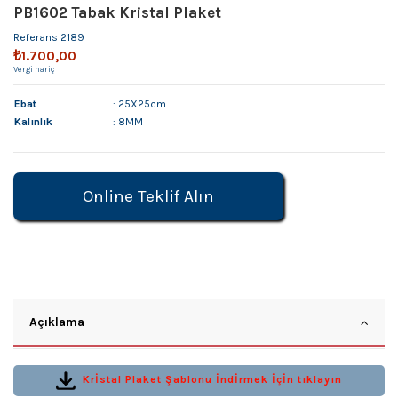
PB1602 Tabak Kristal Plaket
Referans
2189
₺1.700,00
Vergi hariç
Ebat
: 25X25cm
Kalınlık
: 8MM
Online Teklif Alın
Açıklama
Krİstal Plaket Şablonu İndİrmek İçİn tıklayın