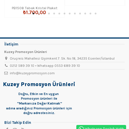
PB1508 Tabak Kristal Plaket
₺1.700,00
İletişim
Kuzey Promosyon Ürünleri
Oruçreis Mahallesi Giyimkent 7. Sk. No:18, 34235 Esenler/İstanbul
0212 589 39 10 • Whatsapp 0553 689 39 10
info@kuzeypromosyon.com
Kuzey Promosyon Ürünleri
Doğru, Etkin ve En uygun
Promosyon
ürünleri ile
“Markanıza Değer Katmak”
adına aradığınız Promosyon ürünleri için
doğru adrestesiniz.
Bizi Takip Edin
Whatsapp Destek Hattı