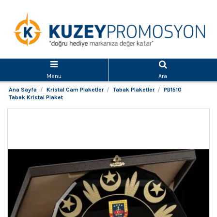
Menu
Ara
Ana Sayfa
Kristal Cam Plaketler
Tabak Plaketler
PB1510
Tabak Kristal Plaket