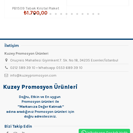
PB1509 Tabak Kristal Plaket
₺1.700,00
İletişim
Kuzey Promosyon Ürünleri
Oruçreis Mahallesi Giyimkent 7. Sk. No:18, 34235 Esenler/İstanbul
0212 589 39 10 • Whatsapp 0553 689 39 10
info@kuzeypromosyon.com
Kuzey Promosyon Ürünleri
Doğru, Etkin ve En uygun
Promosyon
ürünleri ile
“Markanıza Değer Katmak”
adına aradığınız Promosyon ürünleri için
doğru adrestesiniz.
Bizi Takip Edin
Whatsapp Destek Hattı