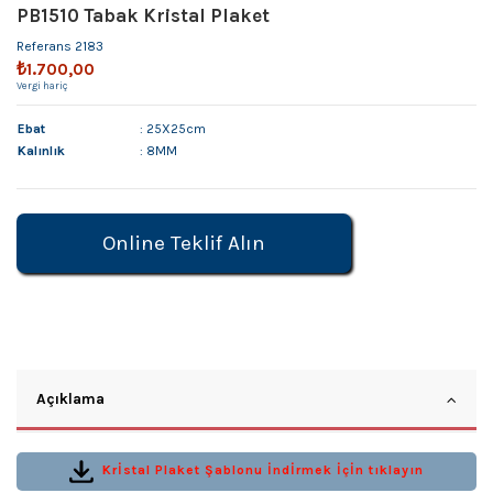
PB1510 Tabak Kristal Plaket
Referans
2183
₺1.700,00
Vergi hariç
Ebat
: 25X25cm
Kalınlık
: 8MM
Online Teklif Alın
Açıklama
Krİstal Plaket Şablonu İndİrmek İçİn tıklayın