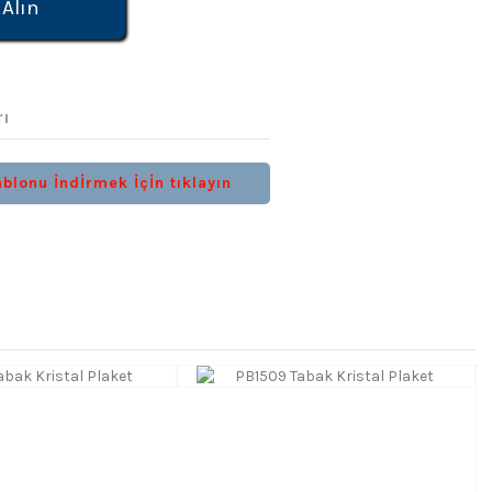
 Alın
rı
blonu İndİrmek İçİn tıklayın