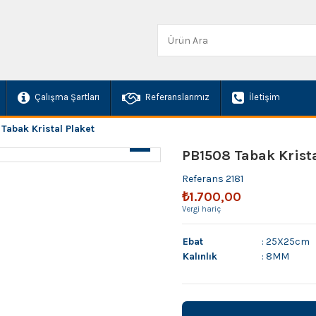
Çalışma Şartları
Referanslarımız
İletişim
Tabak Kristal Plaket
PB1508 Tabak Krista
Referans
2181
₺1.700,00
Vergi hariç
Ebat
: 25X25cm
Kalınlık
: 8MM