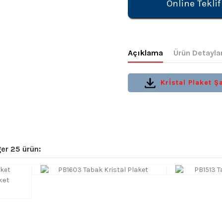
Online Teklif
Açıklama
Ürün Detayla
Krİstal Plaket Şa
er 25 ürün:
ket