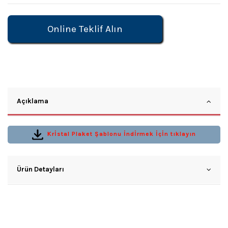
Online Teklif Alın
Açıklama
Krİstal Plaket Şablonu İndİrmek İçİn tıklayın
Ürün Detayları