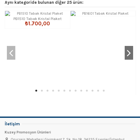
Aynı kategoride bulunan diğer 25 ürün:
PB1510 Tabak Kristal Plaket
₺1.700,00
İletişim
Kuzey Promosyon Ürünleri
Oruçreis Mahallesi Giyimkent 7. Sk. No:18, 34235 Esenler/İstanbul