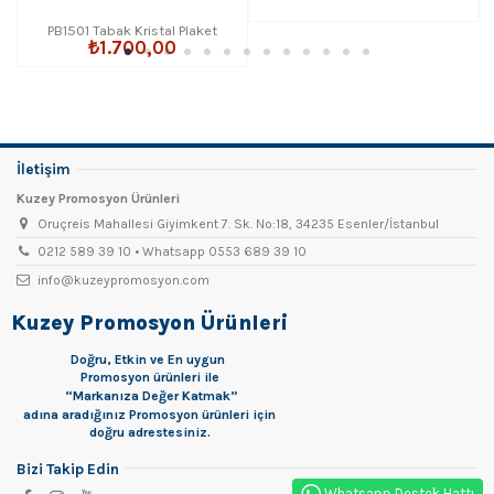
PB1501 Tabak Kristal Plaket
₺1.700,00
İletişim
Kuzey Promosyon Ürünleri
Oruçreis Mahallesi Giyimkent 7. Sk. No:18, 34235 Esenler/İstanbul
0212 589 39 10 • Whatsapp 0553 689 39 10
info@kuzeypromosyon.com
Kuzey Promosyon Ürünleri
Doğru, Etkin ve En uygun
Promosyon
ürünleri ile
“Markanıza Değer Katmak”
adına aradığınız Promosyon ürünleri için
doğru adrestesiniz.
Bizi Takip Edin
Whatsapp Destek Hattı