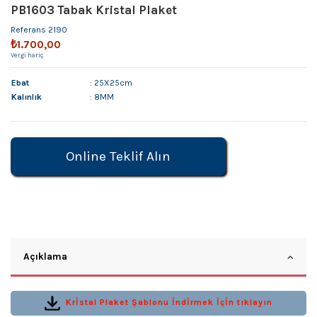
PB1603 Tabak Kristal Plaket
Referans
2190
₺1.700,00
Vergi hariç
Ebat
: 25X25cm
Kalınlık
: 8MM
Online Teklif Alın
Açıklama
Krİstal Plaket Şablonu İndİrmek İçİn tıklayın